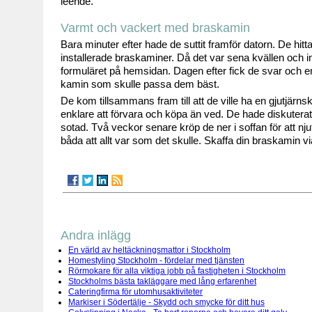
leende.
Varmt och vackert med braskamin
Bara minuter efter hade de suttit framför datorn. De hit
installerade braskaminer. Då det var sena kvällen och ing
formuläret på hemsidan. Dagen efter fick de svar och en 
kamin som skulle passa dem bäst.
De kom tillsammans fram till att de ville ha en gjutjär
enklare att förvara och köpa än ved. De hade diskutera
sotad. Två veckor senare kröp de ner i soffan för att n
båda att allt var som det skulle. Skaffa din braskamin vi
Andra inlägg
En värld av heltäckningsmattor i Stockholm
Homestyling Stockholm - fördelar med tjänsten
Rörmokare för alla viktiga jobb på fastigheten i Stockholm
Stockholms bästa takläggare med lång erfarenhet
Cateringfirma för utomhusaktiviteter
Markiser i Södertälje - Skydd och smycke för ditt hus