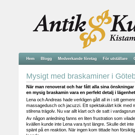
Hem
Blogg
Medverkande företag
För utställare
Mysigt med braskaminer i Göte
När man renoverat och har fått alla sina önskning
en mysig braskamin vara en perfekt detalj i lägenhe
Lena och Andreas hade verkligen gått all in i sitt gem
massagedusch och jacuzzi. Ett spektakulärt kök med m
stilrena trägolv. Nu var allt klart och de satt i vardagsr
Av någon anledning fanns en liten frustration som vila
kvällen kunde inte Lena vara tyst längre. Skulle det in
spänt på en reaktion. När ingen kom tittade hon försikti