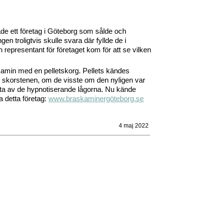
tade ett företag i Göteborg som sålde och
en troligtvis skulle svara där fyllde de i
representant för företaget kom för att se vilken
nskamin med en pelletskorg. Pellets kändes
t skorstenen, om de visste om den nyligen var
juta av de hypnotiserande lågorna. Nu kände
a detta företag:
www.braskaminergöteborg.se
4 maj 2022