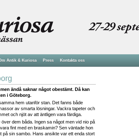
Om Antik & Kuriosa
Press
Kontakta oss
borg
ar men ändå saknar något obestämt. Då kan
ten i Göteborg.
ensamma hem utanför stan. Det fanns både
assor av smarta lösningar. Vackra tapeter och
ummet och njöt av att äntligen vara färdiga.
de över dem båda. Ingen sa något men vid nio på
te vara fint med en braskamin? Sen väntade hon
gt på sin sambo. Hans ansikte var ett enda stort