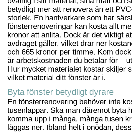
ovanlig i sitt material, sina mått och 
betydligt mer att renovera än ett PVC
storlek. En hantverkare som har sär
fönsterrenoveringar kan kosta allt m
kronor att anlita. Dock är det viktigt 
avdraget gäller, vilket drar ner kostan
och 665 kronor per timme. Kom dock i
är arbetskostnaden du betalar för – u
Hur mycket materialet kostar skiljer 
vilket material ditt fönster är i.
Byta fönster betydligt dyrare
En fönsterrenovering behöver inte ko
tusenlappar. Ska man däremot byta h
komma upp i många, många tusen kr
läggas ner. Ibland helt i onödan, des