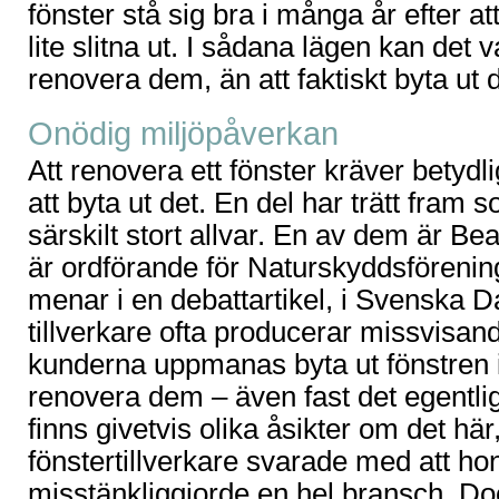
fönster stå sig bra i många år efter att
lite slitna ut. I sådana lägen kan det v
renovera dem, än att faktiskt byta ut
Onödig miljöpåverkan
Att renovera ett fönster kräver betydl
att byta ut det. En del har trätt fram
särskilt stort allvar. En av dem är B
är ordförande för Naturskyddsföreni
menar i en debattartikel, i Svenska D
tillverkare ofta producerar missvisan
kunderna uppmanas byta ut fönstren ist
renovera dem – även fast det egentli
finns givetvis olika åsikter om det hä
fönstertillverkare svarade med att h
misstänkliggjorde en hel bransch. D